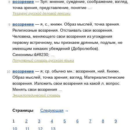
воззрение
— Syn: мнение, суждение, соображение, взгляд,
8
точка зрения, представление, понятие …
Тезаурус русской деловой лексики
воззрение
— я, с., книжн. Образ мыслей, точка зрения.
9
Религиозные воззрения. Отстаивать свои воззрения.
Человека, меняющего свои воззрения из угождения
первому встречному, мы признаем дрянным, подлым, не
имеющим никаких убеждений (Добролюбов).
Синонимы:&#8230; …
Популярный словарь русского языка
воззрение
— я; ср. обычно мн.: воззрения, ний. Книжн.
10
Образ мыслей, точка зрения; взгляд. Материалистические
воззрения. Изложить свои воззрения на какой л. вопрос.
Менять свои воззрения …
Энциклопедический словарь
Страницы
Следующая
→
1
2
3
4
5
6
7
8
9
10
11
12
13