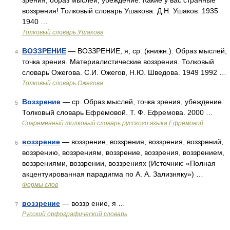
зрения, образ мыслей, убеждение. Какие у вас странные
воззрения! Толковый словарь Ушакова. Д.Н. Ушаков. 1935
1940 …
Толковый словарь Ушакова
ВОЗЗРЕНИЕ
— ВОЗЗРЕНИЕ, я, ср. (книжн.). Образ мыслей,
4
точка зрения. Материалистические воззрения. Толковый
словарь Ожегова. С.И. Ожегов, Н.Ю. Шведова. 1949 1992 …
Толковый словарь Ожегова
Воззрение
— ср. Образ мыслей, точка зрения, убеждение.
5
Толковый словарь Ефремовой. Т. Ф. Ефремова. 2000 …
Современный толковый словарь русского языка Ефремовой
воззрение
— воззрение, воззрения, воззрения, воззрений,
6
воззрению, воззрениям, воззрение, воззрения, воззрением,
воззрениями, воззрении, воззрениях (Источник: «Полная
акцентуированная парадигма по А. А. Зализняку») …
Формы слов
воззрение
— воззр ение, я …
7
Русский орфографический словарь